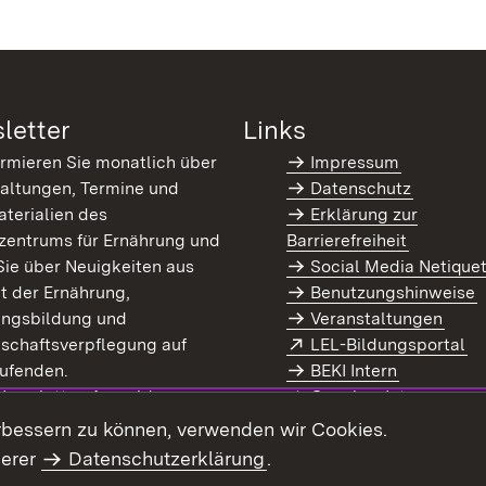
letter
Links
ormieren Sie monatlich über
Impressum
altungen, Termine und
Datenschutz
terialien des
Erklärung zur
zentrums für Ernährung und
Barrierefreiheit
Sie über Neuigkeiten aus
Social Media Netique
t der Ernährung,
Benutzungshinweise
ungsbildung und
Veranstaltungen
Extern:
(Ö
schaftsverpflegung auf
LEL-Bildungsportal
enster)
ufenden.
BEKI Intern
rn:
(Öffnet in neuem Fenster)
 Newsletter-Anmeldung
Coaches Intern
letter-Archiv
Intranet
rbessern zu können, verwenden wir Cookies.
serer
Datenschutzerklärung
.