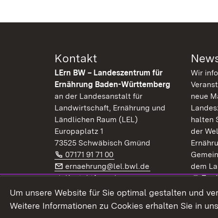
Kontakt
News
LErn BW – Landeszentrum für
Wir inf
Ernährung Baden-Württemberg
Veranst
an der Landesanstalt für
neue Ma
Landwirtschaft, Ernährung und
Landes
Ländlichen Raum (LEL)
halten 
Europaplatz 1
der Wel
73525 Schwäbisch Gmünd
Ernähr
Telefon:
(Öffnet in neuem Fenster)
07171 91 71 00
Gemein
E-Mail:
(Öffnet in neuem F
ernaehrung@lel.bwl.de
dem La
Exte
Kontaktformular
Zur
Extern:
(Öffnet in neuem Fenster)
LinkedIn
News
Um unsere Website für Sie optimal gestalten und ve
Weitere Informationen zu Cookies erhalten Sie in un
Widerruf