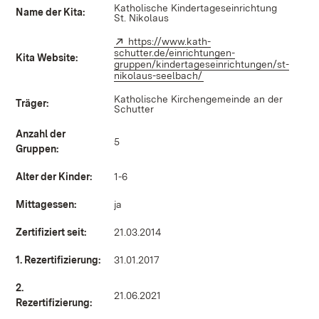
Katholische Kindertageseinrichtung
Name der Kita:
St. Nikolaus
Extern:
https://www.kath-
schutter.de/einrichtungen-
Kita Website:
gruppen/kindertageseinrichtungen/st-
nikolaus-seelbach/
(Öffnet in neuem Fenster
Katholische Kirchengemeinde an der
Träger:
Schutter
Anzahl der
5
Gruppen:
Alter der Kinder:
1-6
Mittagessen:
ja
Zertifiziert seit:
21.03.2014
1. Rezertifizierung:
31.01.2017
2.
21.06.2021
Rezertifizierung: