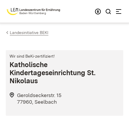
Zum Inhalt springen
Landeszentrum für Ernährung
Baden-Württemberg
Landesinitiative BEKI
Wir sind BeKi-zertifiziert!
Katholische
Kindertageseinrichtung St.
Nikolaus
Geroldseckerstr. 15
77960, Seelbach