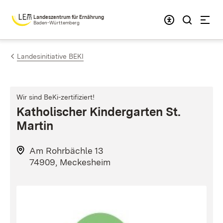
Zum Inhalt springen
Landeszentrum für Ernährung
Baden-Württemberg
Landesinitiative BEKI
Wir sind BeKi-zertifiziert!
Katholischer Kindergarten St.
Martin
Am Rohrbächle 13
74909, Meckesheim