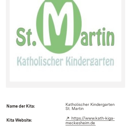
Katholischer Kindergarten
Name der Kita:
St. Martin
Extern:
https://www.kath-kiga-
Kita Website:
meckesheim.de
(Öffnet in neuem F