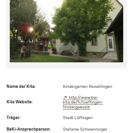
Name der Kita:
Kindergarten Reiselfingen
Extern:
http://www.bw-
Kita Website:
kita.de/fr/loeffingen-
finstergaessle
(Öffnet in neuem Fens
Träger:
Stadt Löffingen
BeKi-Ansprechperson:
Stefanie Schwenninger