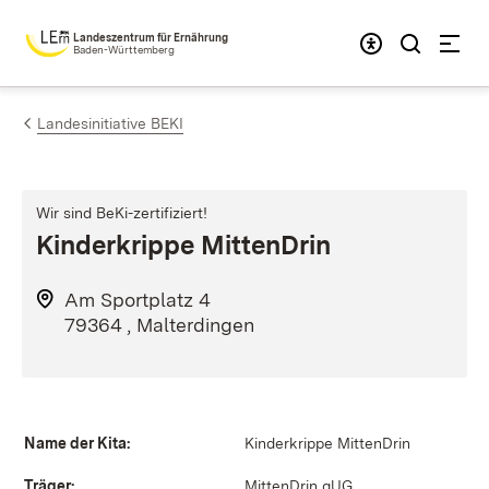
Zum Inhalt springen
Landeszentrum für Ernährung
Baden-Württemberg
Landesinitiative BEKI
Wir sind BeKi-zertifiziert!
Kinderkrippe MittenDrin
Am Sportplatz 4
79364 , Malterdingen
Name der Kita:
Kinderkrippe MittenDrin
Träger:
MittenDrin gUG