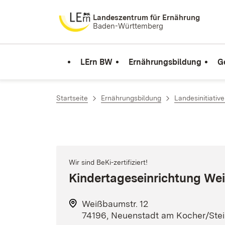
Zum Inhalt springen
Landeszentrum für Ernährung
Baden-Württemberg
LErn BW
Ernährungsbildung
G
Startseite
Ernährungsbildung
Landesinitiativ
Wir sind BeKi-zertifiziert!
Kindertageseinrichtung W
Weißbaumstr. 12
74196, Neuenstadt am Kocher/Stei