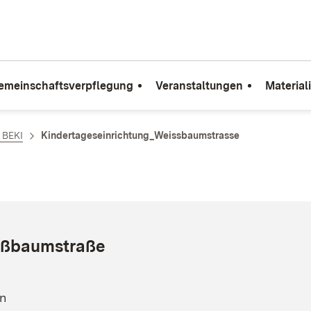
emeinschaftsverpflegung
Veranstaltungen
Material
e BEKI
Kindertageseinrichtung_Weissbaumstrasse
eißbaumstraße
n