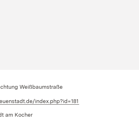
richtung Weißbaumstraße
euenstadt.de/index.php?id=181
(Öffnet in neuem Fenste
dt am Kocher