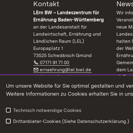
Kontakt
News
LErn BW – Landeszentrum für
Wir inf
Ernährung Baden-Württemberg
Veranst
an der Landesanstalt für
neue Ma
Landwirtschaft, Ernährung und
Landes
Ländlichen Raum (LEL)
halten 
Europaplatz 1
der Wel
73525 Schwäbisch Gmünd
Ernähr
Telefon:
(Öffnet in neuem Fenster)
07171 91 71 00
Gemein
E-Mail:
(Öffnet in neuem F
ernaehrung@lel.bwl.de
dem La
Exte
Kontaktformular
Zur
Extern:
(Öffnet in neuem Fenster)
LinkedIn
News
Um unsere Website für Sie optimal gestalten und ve
Weitere Informationen zu Cookies erhalten Sie in un
Widerruf
Technisch notwendige Cookies
Drittanbieter-Cookies (Siehe Datenschutzerklärung.)