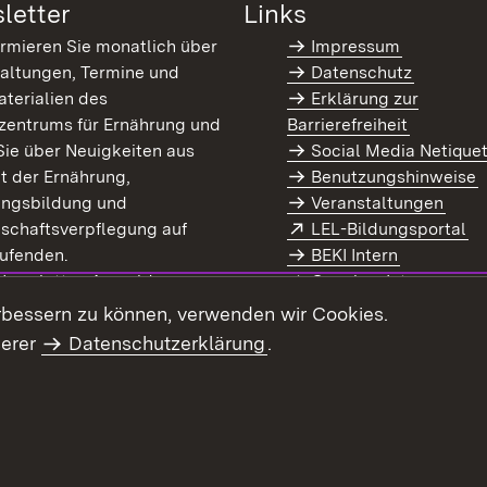
letter
Links
ormieren Sie monatlich über
Impressum
altungen, Termine und
Datenschutz
terialien des
Erklärung zur
zentrums für Ernährung und
Barrierefreiheit
Sie über Neuigkeiten aus
Social Media Netique
t der Ernährung,
Benutzungshinweise
ungsbildung und
Veranstaltungen
Extern:
(Ö
schaftsverpflegung auf
LEL-Bildungsportal
enster)
ufenden.
BEKI Intern
rn:
(Öffnet in neuem Fenster)
 Newsletter-Anmeldung
Coaches Intern
letter-Archiv
Intranet
rbessern zu können, verwenden wir Cookies.
serer
Datenschutzerklärung
.