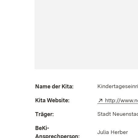
Kindertagesein
Name der Kita:
Kita Website:
Extern:
http://www.n
Stadt Neuensta
Träger:
BeKi-
Julia Herber
Ansprechperson: