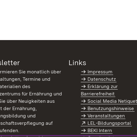
letter
Links
ormieren Sie monatlich über
Impressum
altungen, Termine und
Datenschutz
terialien des
Erklärung zur
zentrums für Ernährung und
Barrierefreiheit
Sie über Neuigkeiten aus
Social Media Netique
t der Ernährung,
Benutzungshinweise
ungsbildung und
Veranstaltungen
Extern:
(Ö
schaftsverpflegung auf
LEL-Bildungsportal
enster)
ufenden.
BEKI Intern