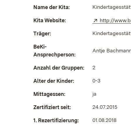
Kindertagesstät
Name der Kita:
Kita Website:
Extern:
http://www.b
Kindertagesstät
Träger:
BeKi-
Antje Bachman
Ansprechperson:
2
Anzahl der Gruppen:
0-3
Alter der Kinder:
ja
Mittagessen:
24.07.2015
Zertifiziert seit:
01.08.2018
1. Rezertifizierung: