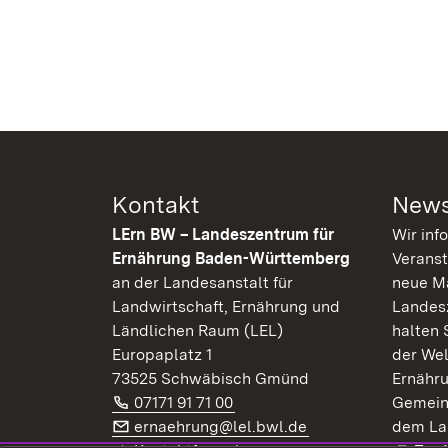
Kontakt
News
LErn BW – Landeszentrum für
Wir inf
Ernährung Baden-Württemberg
Veranst
an der Landesanstalt für
neue Ma
Landwirtschaft, Ernährung und
Landes
Ländlichen Raum (LEL)
halten 
Europaplatz 1
der Wel
73525 Schwäbisch Gmünd
Ernähr
Telefon:
(Öffnet in neuem Fenster)
07171 91 71 00
Gemein
E-Mail:
(Öffnet in neuem F
ernaehrung@lel.bwl.de
dem La