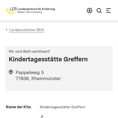
Zum Inhalt springen
Landeszentrum für Ernährung
Baden-Württemberg
Landesinitiative BEKI
Wir sind BeKi-zertifiziert!
Kindertagesstätte Greffern
Pappelweg 5
77836, Rheinmünster
Name der Kita:
Kindertagesstätte Greffern
Extern: