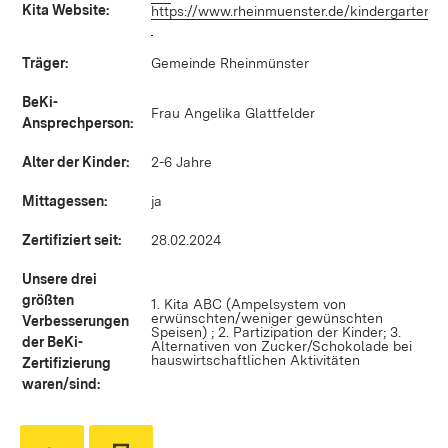
Kita Website:
https://www.rheinmuenster.de/kindergarten/
(Öffnet in neuem Fenster)
Träger:
Gemeinde Rheinmünster
BeKi-
Frau Angelika Glattfelder
Ansprechperson:
Alter der Kinder:
2-6 Jahre
Mittagessen:
ja
Zertifiziert seit:
28.02.2024
Unsere drei
größten
1. Kita ABC (Ampelsystem von
erwünschten/weniger gewünschten
Verbesserungen
Speisen) ; 2. Partizipation der Kinder; 3.
der BeKi-
Alternativen von Zucker/Schokolade bei
hauswirtschaftlichen Aktivitäten
Zertifizierung
waren/sind: