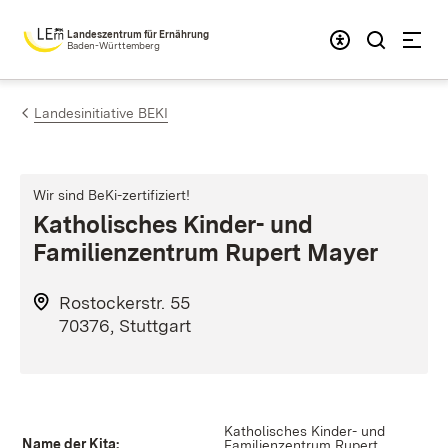
Zum Inhalt springen
Landeszentrum für Ernährung
Baden-Württemberg
Landesinitiative BEKI
Wir sind BeKi-zertifiziert!
Katholisches Kinder- und
Familienzentrum Rupert Mayer
Rostockerstr. 55
70376, Stuttgart
Katholisches Kinder- und
Name der Kita:
Familienzentrum Rupert