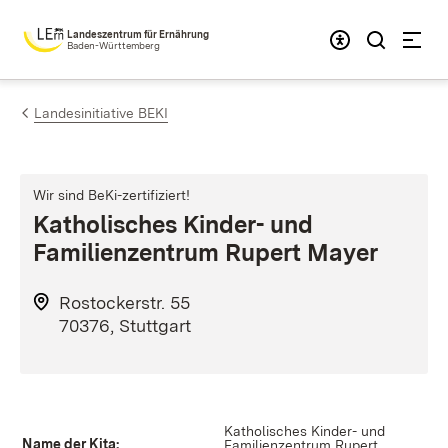
Zum Inhalt springen
Landeszentrum für Ernährung
Baden-Württemberg
Landesinitiative BEKI
Wir sind BeKi-zertifiziert!
Katholisches Kinder- und
Familienzentrum Rupert Mayer
Rostockerstr. 55
70376, Stuttgart
Katholisches Kinder- und
Name der Kita:
Familienzentrum Rupert