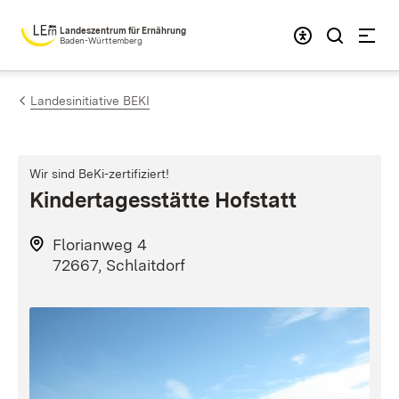
Zum Inhalt springen
Landeszentrum für Ernährung
Baden-Württemberg
Landesinitiative BEKI
Wir sind BeKi-zertifiziert!
Kindertagesstätte Hofstatt
Florianweg 4
72667, Schlaitdorf