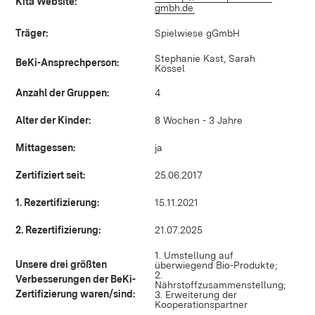
Kita Website:
gmbh.de
(Öffnet in neuem Fenster)
Träger:
Spielwiese gGmbH
Stephanie Kast, Sarah
BeKi-Ansprechperson:
Kössel
Anzahl der Gruppen:
4
Alter der Kinder:
8 Wochen - 3 Jahre
Mittagessen:
ja
Zertifiziert seit:
25.06.2017
1. Rezertifizierung:
15.11.2021
2. Rezertifizierung:
21.07.2025
1. Umstellung auf
Unsere drei größten
überwiegend Bio-Produkte;
2.
Verbesserungen der BeKi-
Nährstoffzusammenstellung;
Zertifizierung waren/sind:
3. Erweiterung der
Kooperationspartner