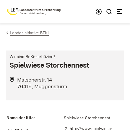
Zum Inhalt springen
Landeszentrum für Ernährung
Baden-Württemberg
Landesinitiative BEKI
Wir sind BeKi-zertifiziert!
Spielwiese Storchennest
Malscherstr. 14
76416, Muggensturm
Name der Kita:
Spielwiese Storchennest
Extern:
http://www.spielwiese-