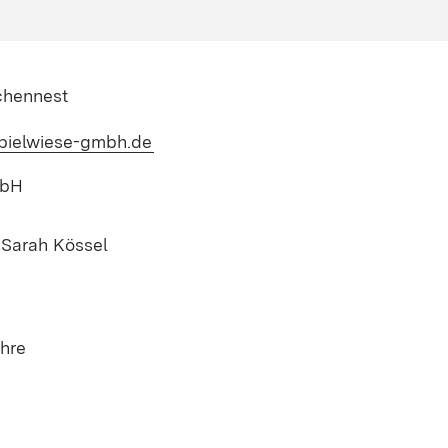
chennest
spielwiese-gmbh.de
(Öffnet in neuem Fenster)
mbH
 Sarah Kössel
hre