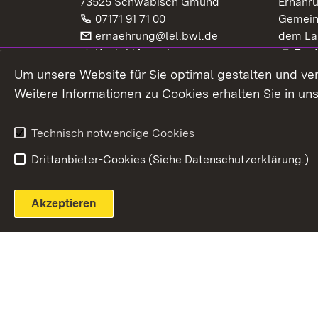
73525 Schwäbisch Gmünd
Ernähr
Telefon:
(Öffnet in neuem Fenster)
07171 91 71 00
Gemein
E-Mail:
(Öffnet in neuem F
ernaehrung@lel.bwl.de
dem La
Exte
Kontaktformular
Zur
Extern:
(Öffnet in neuem Fenster)
LinkedIn
News
Um unsere Website für Sie optimal gestalten und ve
Weitere Informationen zu Cookies erhalten Sie in un
Widerruf
Technisch notwendige Cookies
Drittanbieter-Cookies (Siehe Datenschutzerklärung.)
Akzeptieren