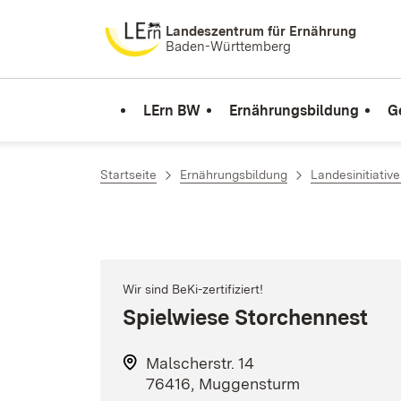
Zum Inhalt springen
Landeszentrum für Ernährung
Baden-Württemberg
LErn BW
Ernährungsbildung
G
Startseite
Ernährungsbildung
Landesinitiativ
Wir sind BeKi-zertifiziert!
Spielwiese Storchennest
Malscherstr. 14
76416, Muggensturm