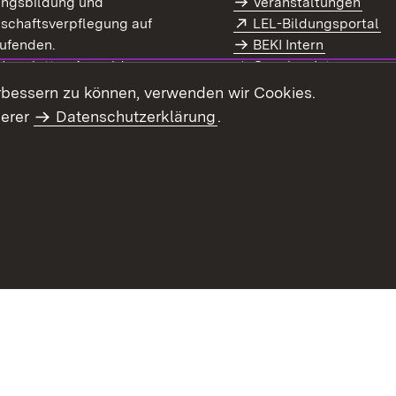
ungsbildung und
Veranstaltungen
Extern:
(Ö
schaftsverpflegung auf
LEL-Bildungsportal
enster)
ufenden.
BEKI Intern
rn:
(Öffnet in neuem Fenster)
 Newsletter-Anmeldung
Coaches Intern
letter-Archiv
Intranet
rbessern zu können, verwenden wir Cookies.
serer
Datenschutzerklärung
.