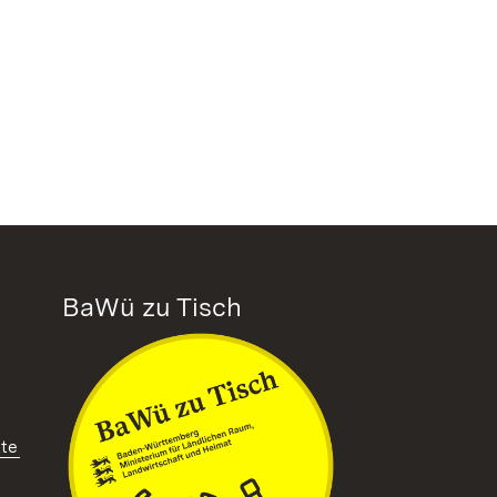
BaWü zu Tisch
tte