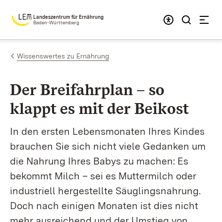
Zum Inhalt springen
Landeszentrum für Ernährung
Baden-Württemberg
Wissenswertes zu Ernährung
Der Breifahrplan – so
klappt es mit der Beikost
In den ersten Lebensmonaten Ihres Kindes
brauchen Sie sich nicht viele Gedanken um
die Nahrung Ihres Babys zu machen: Es
bekommt Milch – sei es Muttermilch oder
industriell hergestellte Säuglingsnahrung.
Doch nach einigen Monaten ist dies nicht
mehr ausreichend und der Umstieg von