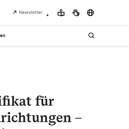
Extern:
Newsletter
(Öffnet in neuem Fenster)
ien
fikat für
richtungen –