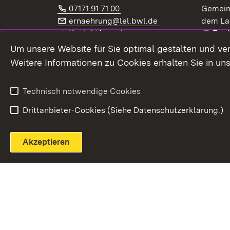
Telefon:
(Öffnet in neuem Fenster)
07171 91 71 00
Gemein
E-Mail:
(Öffnet in neuem F
ernaehrung@lel.bwl.de
dem La
Exte
Kontaktformular
Zur
Extern:
(Öffnet in neuem Fenster)
LinkedIn
News
Um unsere Website für Sie optimal gestalten und ve
Weitere Informationen zu Cookies erhalten Sie in un
Widerruf
Technisch notwendige Cookies
Drittanbieter-Cookies (Siehe Datenschutzerklärung.)
Akzeptieren