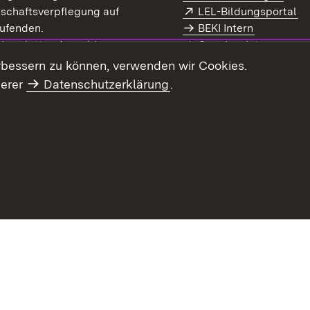
Extern:
(Ö
schaftsverpflegung auf
LEL-Bildungsportal
enster)
ufenden.
BEKI Intern
rn:
(Öffnet in neuem Fenster)
 Newsletter-Anmeldung
Coaches Intern
letter-Archiv
Intranet
rbessern zu können, verwenden wir Cookies.
serer
Datenschutzerklärung
.