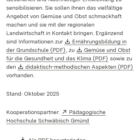
sensibilisieren. Sie sollen ihnen das vielfältige
Angebot von Gemüse und Obst schmackhaft
machen und sie mit der regionalen
Landwirtschaft in Kontakt bringen. Ergänzend
Download:
sind Informationen zur
Ernährungsbildung in
(Öffnet in neuem Fenster)
Download:
der Grundschule (PDF)
, zu
Gemüse und Obst
(Öffnet in n
für die Gesundheit und das Klima (PDF)
sowie zu
Download:
(Ö
den
didaktisch-methodischen Aspekten (PDF)
vorhanden.
Stand: Oktober 2025
Extern:
Kooperationspartner:
Pädagogische
(Öffnet in neuem Fe
Hochschule Schwäbisch Gmünd