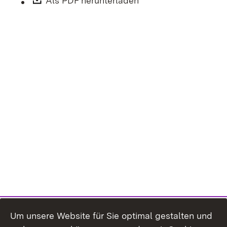
Download:
Als PDF herunterladen
(Öffnet in neuem Fen
Um unsere Website für Sie optimal gestalten und