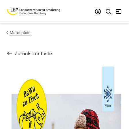
Zum Inhalt springen
Landeszentrum für Ernährung
Baden-Württemberg
Materialien
Zurück zur Liste