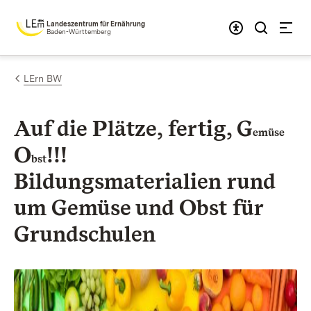
Zum Inhalt springen
Landeszentrum für Ernährung
Baden-Württemberg
LErn BW
Auf die Plätze, fertig, G
emüse
O
!!!
bst
Bildungsmaterialien rund
um Gemüse und Obst für
Grundschulen