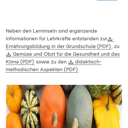
Neben den Lerninseln sind ergänzende
Down
Informationen für Lehrkräfte entstanden zur
(Öffnet
Ernährungsbildung in der Grundschule (PDF)
, zu
Download:
Gemüse und Obst für die Gesundheit und das
(Öffnet in neuem Fenster)
Download:
Klima (PDF)
sowie zu den
didaktisch-
(Öffnet in neuem Fen
methodischen Aspekten (PDF)
.