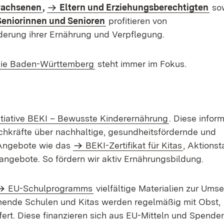
wachsenen
,
Eltern und Erziehungsberechtigten
so
Seniorinnen und Senioren
profitieren von
derung ihrer Ernährung und Verpflegung.
(Öffnet in neuem Fenster)
gie Baden-Württemberg
steht immer im Fokus.
itiative BEKI – Bewusste Kinderernährung
. Diese inform
achkräfte über nachhaltige, gesundheitsfördernde und
 Angebote wie das
BEKI-Zertifikat für Kitas
, Aktionst
angebote. So fördern wir aktiv Ernährungsbildung.
EU-Schulprogramms
vielfältige Materialien zur Ums
ende Schulen und Kitas werden regelmäßig mit Obst,
rt. Diese finanzieren sich aus EU-Mitteln und Spenden