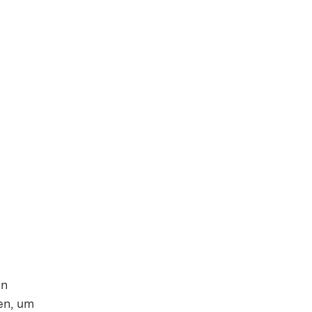
in
en, um