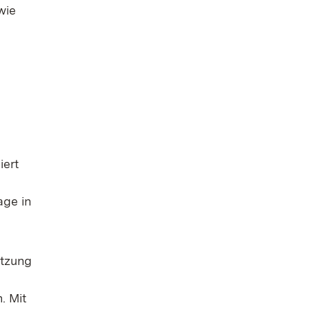
wie
iert
age in
etzung
. Mit