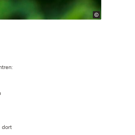
ntren:
n
 dort