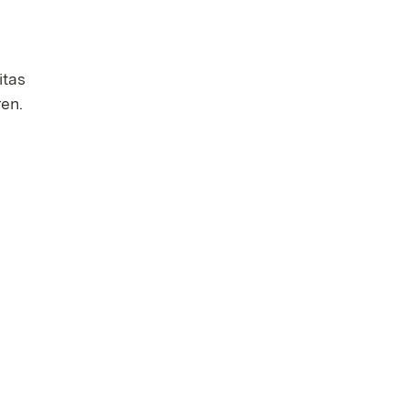
itas
ren.