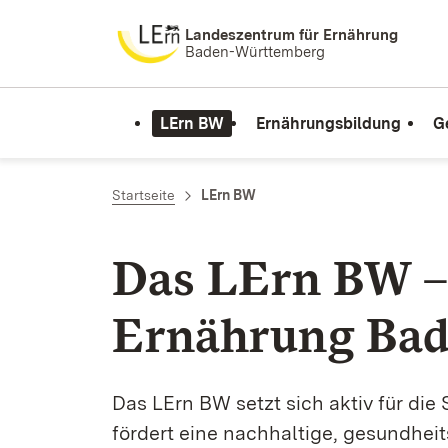
Zum Inhalt springen
Landeszentrum für Ernährung
Baden-Württemberg
LErn BW
Ernährungsbildung
G
Startseite
LErn BW
Das LErn BW –
Ernährung Ba
Das LErn BW setzt sich aktiv für di
fördert eine nachhaltige, gesundhei