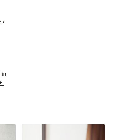
zu
 im