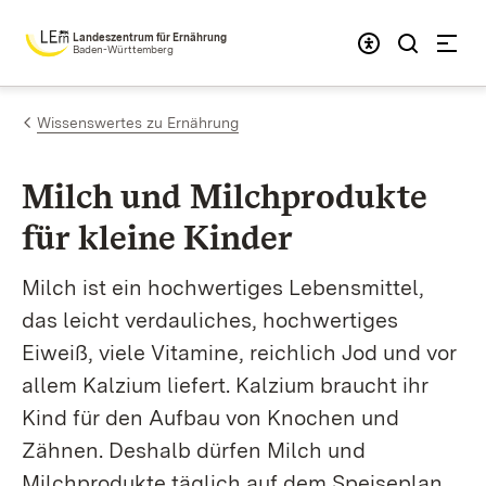
Zum Inhalt springen
Landeszentrum für Ernährung
Baden-Württemberg
Wissenswertes zu Ernährung
Milch und Milch­produkte
für kleine Kinder
Milch ist ein hochwertiges Lebensmittel,
das leicht verdauliches, hochwertiges
Eiweiß, viele Vitamine, reichlich Jod und vor
allem Kalzium liefert. Kalzium braucht ihr
Kind für den Aufbau von Knochen und
Zähnen. Deshalb dürfen Milch und
Milchprodukte täglich auf dem Speiseplan