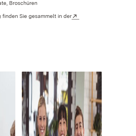
n neuem Fenster)
ate, Broschüren
Extern:
g finden Sie gesammelt in der