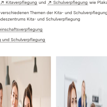
Extern:
(Öffnet in neuem Fenster)
Extern:
(Öffnet i
Kitaverpflegung
und
Schulverpflegung
wie Plak
zu verschiedenen Themen der Kita- und Schulverpflegun
in neuem Fenster)
deszentrums Kita- und Schulverpflegung
meinschaftsverpflegung
g und Schulverpflegung