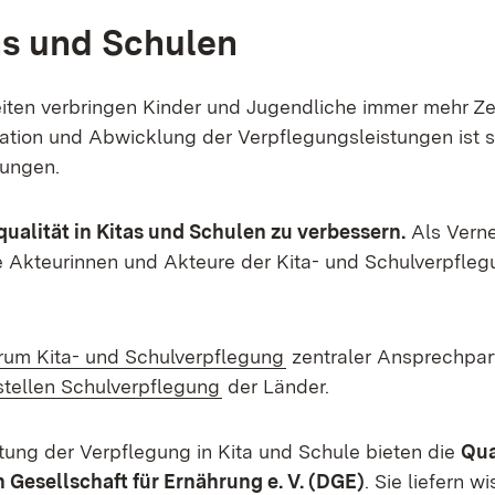
as und Schulen
ten verbringen Kinder und Jugendliche immer mehr Zei
isation und Abwicklung der Verpflegungsleistungen ist 
rungen.
qualität in Kitas und Schulen zu verbessern.
Als Verne
 Akteurinnen und Akteure der Kita- und Schulverpfleg
(Öffnet in neuem Fenst
um Kita- und Schulverpflegung
zentraler Ansprechpart
)
(Öffnet in neuem Fenster)
tellen Schulverpflegung
der Länder.
tung der Verpflegung in Kita und Schule bieten die
Qua
em Fenster)
Gesellschaft für Ernährung e. V. (DGE)
. Sie liefern 