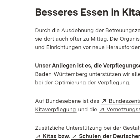
Besseres Essen in Kit
Durch die Ausdehnung der Betreuungszei
sie dort auch öfter zu Mittag. Die Organ
und Einrichtungen vor neue Herausforde
Unser Anliegen ist es, die Verpflegungs
Baden-Württemberg unterstützen wir alle
bei der Optimierung der Verpflegung.
Extern:
Auf Bundesebene ist das
Bundeszentr
(Öffnet in neuem Fenster
Extern:
Kitaverpflegung
und die
Vernetzungss
Zusätzliche Unterstützung bei der Gestal
Extern:
(Öffnet in neuem Fenster)
Extern:
(Öffnet in neu
Kitas
bzw.
Schulen
der Deutschen 