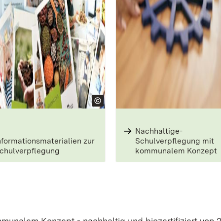
Nachhaltige­
nformationsmaterialien zur
Schulverpflegung­ mit
chulverpflegung
kommunalem­ Konzept
mmunalem Konzept - nachhaltig und biozertifiziert von