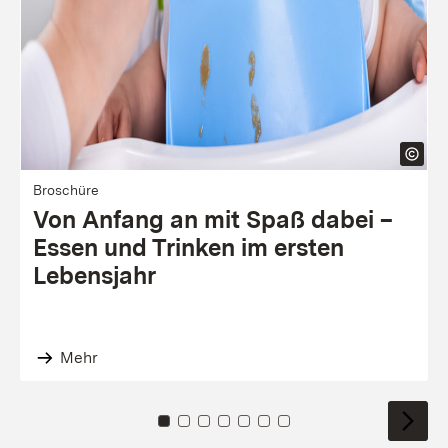
Bro­schü­re
Von Anfang an mit Spaß dabei –
Essen und Trinken im ersten
Lebens­jahr
Mehr
Zu Kachel: 0
Zu Kachel: 1
Zu Kachel: 2
Zu Kachel: 3
Zu Kachel: 4
Zu Kachel: 5
Zu Kachel: 6