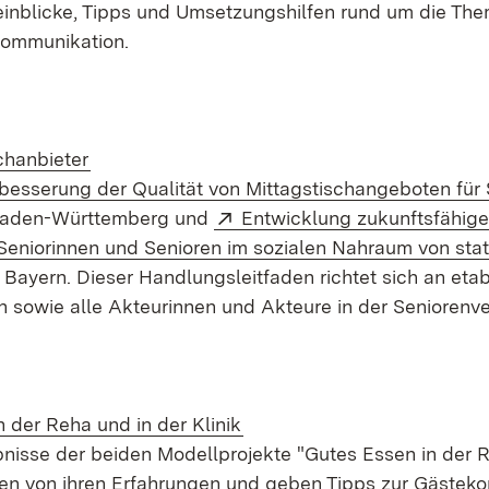
einblicke, Tipps und Umsetzungshilfen rund um die The
ommunikation.
chanbieter
besserung der Qualität von Mittagstischangeboten für 
Extern:
 Baden-Württemberg und
Entwicklung zukunftsfähig
 Seniorinnen und Senioren im sozialen Nahraum von sta
ayern. Dieser Handlungsleitfaden richtet sich an etab
n sowie alle Akteurinnen und Akteure in der Seniorenv
 der Reha und in der Klinik
nisse der beiden Modellprojekte "Gutes Essen in der R
chten von ihren Erfahrungen und geben Tipps zur Gäste