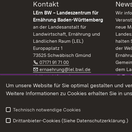
Kontakt
News
LErn BW – Landeszentrum für
Wir inf
Ernährung Baden-Württemberg
Veranst
an der Landesanstalt für
neue Ma
Landwirtschaft, Ernährung und
Landes
Ländlichen Raum (LEL)
halten 
Europaplatz 1
der Wel
73525 Schwäbisch Gmünd
Ernähr
Telefon:
(Öffnet in neuem Fenster)
07171 91 71 00
Gemein
E-Mail:
(Öffnet in neuem F
ernaehrung@lel.bwl.de
dem La
Exte
Kontaktformular
Zur
Extern:
(Öffnet in neuem Fenster)
LinkedIn
News
Um unsere Website für Sie optimal gestalten und ve
Weitere Informationen zu Cookies erhalten Sie in un
Widerruf
Technisch notwendige Cookies
Drittanbieter-Cookies (Siehe Datenschutzerklärung.)