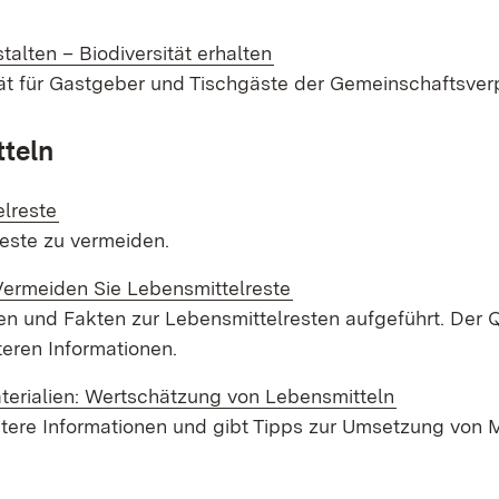
alten – Biodiversität erhalten
ät für Gastgeber und Tischgäste der Gemeinschaftsver
teln
elreste
reste zu vermeiden.
 Vermeiden Sie Lebensmittelreste
en und Fakten zur Lebensmittelresten aufgeführt. Der 
teren Informationen.
terialien: Wert­schätzung von Leben­smitteln
weitere Informationen und gibt Tipps zur Umsetzung vo