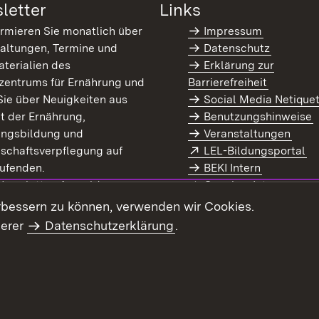
letter
Links
ormieren Sie monatlich über
Impressum
altungen, Termine und
Datenschutz
terialien des
Erklärung zur
zentrums für Ernährung und
Barrierefreiheit
Sie über Neuigkeiten aus
Social Media Netique
t der Ernährung,
Benutzungshinweise
ungsbildung und
Veranstaltungen
Extern:
(Ö
schaftsverpflegung auf
LEL-Bildungsportal
enster)
ufenden.
BEKI Intern
rn:
(Öffnet in neuem Fenster)
 Newsletter-Anmeldung
Coaches Intern
letter-Archiv
Intranet
rbessern zu können, verwenden wir Cookies.
serer
Datenschutzerklärung
.