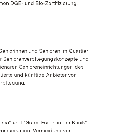
men DGE- und Bio-Zertifizierung,
Seniorinnen und Senioren im Quartier
er Seniorenverpflegungskonzepte und
(Öffnet in neuem Fenste
tionären Senioreneinrichtungen
des
lierte und künftige Anbieter von
erpflegung.
eha" und "Gutes Essen in der Klinik"
kommunikation, Vermeidung von