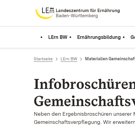
Zum Inhalt springen
Landeszentrum für Ernährung
Baden-Württemberg
LErn BW
Ernährungsbildung
G
Startseite
LErn BW
Materialien Gemeinschaf
Infobroschüren
Gemeinschafts
Neben den Ergebnisbroschüren unserer Mo
Gemeinschaftsverpflegung. Wir erweitern