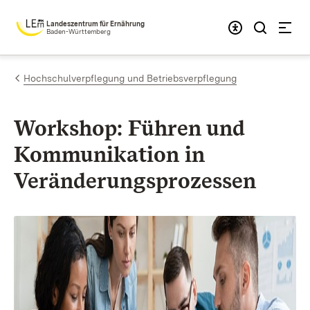
Zum Inhalt springen
Landeszentrum für Ernährung
Baden-Württemberg
Hochschulverpflegung und Betriebsverpflegung
Workshop: Führen und
Kommunikation in
Veränderungsprozessen