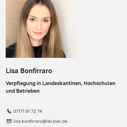
Lisa Bonfirraro
Verpflegung in Landeskantinen, Hochschulen
und Betrieben
Telefon:
07171 91 72 74
E-Mail:
lisa.bonfirraro@lel.bwl.de