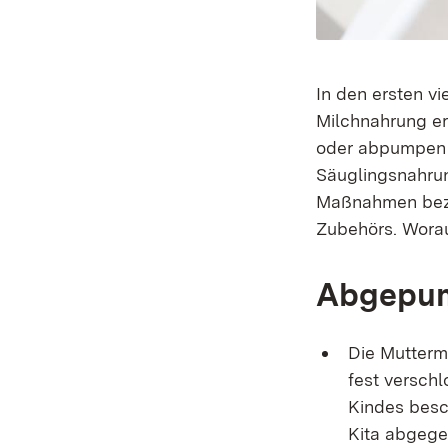
In den ersten vi
Milchnahrung er
oder abpumpen ka
Säuglingsnahrun
Maßnahmen bezü
Zubehörs. Worau
Abgepum
Die Mutterm
fest versch
Kindes besc
Kita abgege