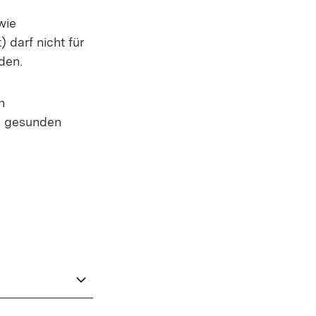
wie
 darf nicht für
den.
n
m gesunden