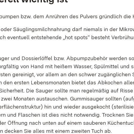
umpen bzw. dem Anrühren des Pulvers gründlich die
 oder Säuglingsmilchnahrung darf niemals in der Mikro
ch eventuell entstehende „hot spots“ besteht Verbrüh
uger und Dossierlöffel bzw. Abpumpzubehör werden so
rgfältig von Hand mit heißem Wasser, Spülmittel und s
sten gereinigt, vor allem an den schwer zugänglichen S
n den ersten Lebensmonaten bietet das Abkochen aller 
 Sicherheit. Die Sauger sollte man regelmäßig auf Riss
s zwei Monaten austauschen. Gummisauger sollten (auf
flächenstruktur) hin und wieder ausgekocht (sterilisie
ern und Flaschen ist dies nicht notwendig. Trocknen Si
der Öffnung nach unten auf einem sauberen Küchentuc
 decken Sie alles mit einem zweiten Tuch ab.