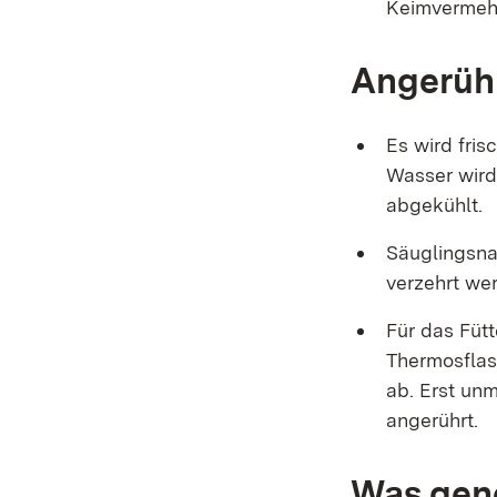
Keimvermeh
Angerüh
Es wird fri
Wasser wird
abgekühlt.
Säuglingsna
verzehrt we
Für das Füt
Thermosflas
ab. Erst unm
angerührt.
Was gene