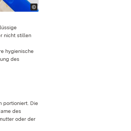
lüssige
 nicht stillen
re hygienische
gung des
portioniert. Die
 Name des
mutter oder der