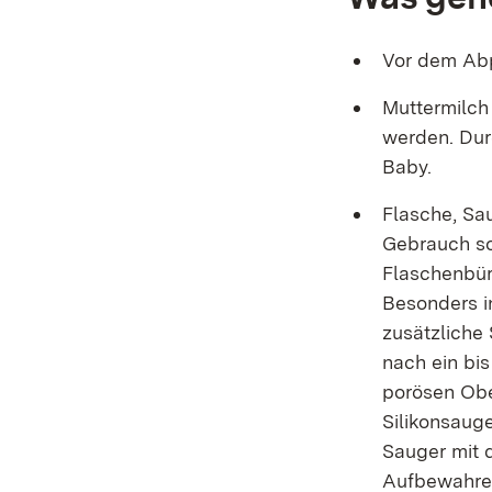
Vor dem Abp
Muttermilch
werden. Dur
Baby.
Flasche, Sa
Gebrauch so
Flaschenbür
Besonders i
zusätzliche
nach ein bi
porösen Ober
Silikonsaug
Sauger mit 
Aufbewahren