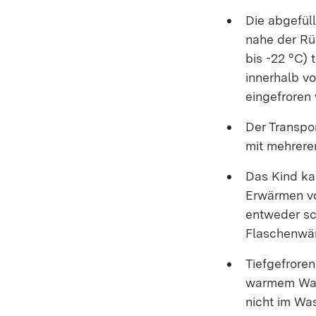
Die abgefüll
nahe der Rü
bis -22 °C) 
innerhalb vo
eingefroren
Der Transpor
mit mehrere
Das Kind ka
Erwärmen von
entweder sc
Flaschenwär
Tiefgefrore
warmem Wass
nicht im Wa