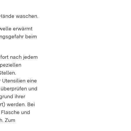
 Hände waschen.
welle erwärmt
ungsgefahr beim
fort nach jedem
peziellen
tellen.
Utensilien eine
e überprüfen und
grund ihrer
rt) werden. Bei
e Flasche und
h. Zum