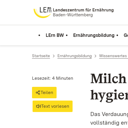
Zum Inhalt springen
Landeszentrum für Ernährung
Baden-Württemberg
LErn BW
Ernährungsbildung
G
Startseite
Ernährungsbildung
Wissenswertes 
Milch 
Lesezeit: 4 Minuten
hygie
Teilen
Text vorlesen
Das Verdauung
vollständig en