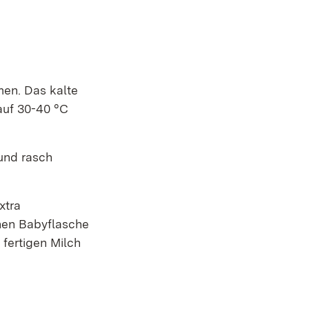
en. Das kalte
auf 30-40 °C
 und rasch
xtra
nen Babyflasche
 fertigen Milch