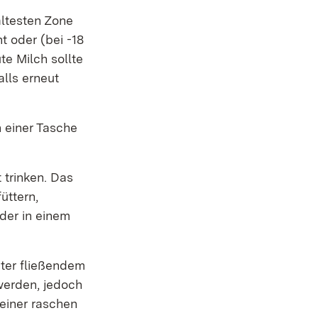
ältesten Zone
 oder (bei -18
te Milch sollte
lls erneut
n einer Tasche
 trinken. Das
üttern,
der in einem
nter fließendem
erden, jedoch
einer raschen