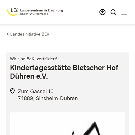
Zum Inhalt springen
Landeszentrum für Ernährung
Baden-Württemberg
Landesinitiative BEKI
Wir sind BeKi-zertifiziert!
Kindertagesstätte Bletscher Hof
Dühren e.V.
Zum Gässel 16
74889, Sinsheim-Dühren