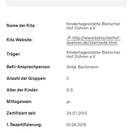
Kindertagesstätte Bletscher
Name der Kita:
Hof Dühren e.V.
Extern:
http://www.bletscherhof-
Kita Website:
duehren.de/startseite.html
(Öffnet
Kindertagesstätte Bletscher
Träger:
Hof Dühren e.V.
BeKi-Ansprechperson:
Antje Bachmann
Anzahl der Gruppen:
2
Alter der Kinder:
0-3
Mittagessen:
ja
Zertifiziert seit:
24.07.2015
1. Rezertifizierung:
01.08.2018