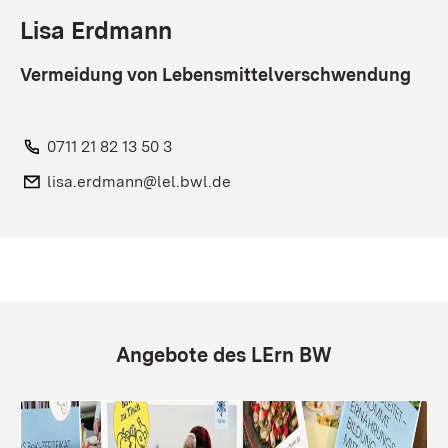
Lisa Erdmann
Vermeidung von Lebensmittelverschwendung
Telefon:
0711 21 82 13 50 3
E-Mail:
lisa.erdmann@lel.bwl.de
Angebote des LErn BW