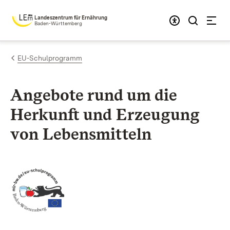
Zum Inhalt springen
Landeszentrum für Ernährung
Baden-Württemberg
EU-Schulprogramm
Angebote rund um die
Herkunft und Erzeu­gung
von Lebens­mitteln