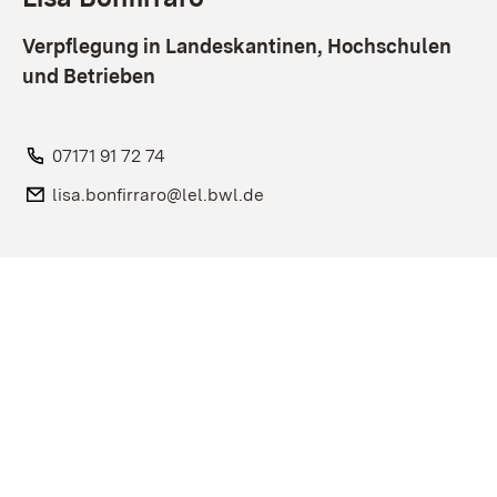
Verpflegung in Landeskantinen, Hochschulen
und Betrieben
Telefon:
07171 91 72 74
E-Mail:
lisa.bonfirraro@lel.bwl.de