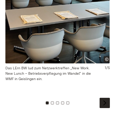
1/5
Das LErn BW lud zum Netzwerktreffen „New Work.
Am
New Lunch – Betriebsverpflegung im Wandel“ in die
mi
WMF in Geislingen ein.
Be
Zu Kachel: 0
Zu Kachel: 1
Zu Kachel: 2
Zu Kachel: 3
Zu Kachel: 4