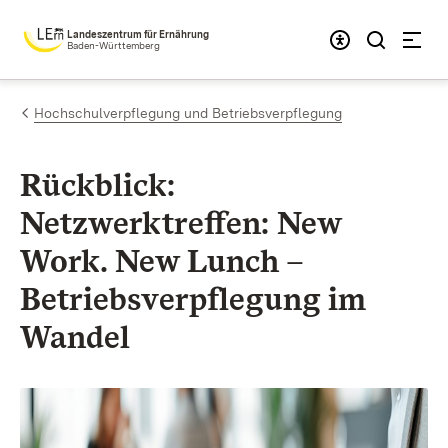
Zum Inhalt springen
Landeszentrum für Ernährung
Baden-Württemberg
Hochschulverpflegung und Betriebsverpflegung
Rückblick:
Netzwerktreffen: New
Work. New Lunch
–
Betriebsverpflegung im
Wandel