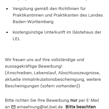
Vergütung gemäß den Richtlinien für
Praktikantinnen und Praktikanten des Landes
Baden-Württemberg
kostengünstige Unterkunft im Gästehaus der
LEL
Wir freuen uns auf Ihre vollständige und
aussagekräftige Bewerbung!
(Anschreiben, Lebenslauf, Abschlusszeugnisse,
aktuelle Immatrikulationsbescheinigung, weitere
Bescheinigungen (sofern vorhanden))
Bitte richten Sie Ihre Bewerbung
nur
per E-Mail
E-Mail:
(Öffnet in neuem Fenst
an
ernaehrung@lel.bwl.de
.
Bitte beachten