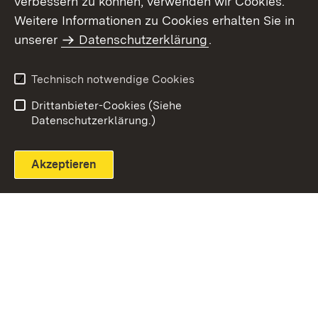
verbessern zu können, verwenden wir Cookies.
Themenübersicht
Weitere Informationen zu Cookies erhalten Sie in
unserer
Datenschutzerklärung
.
Technisch notwendige Cookies
Einloggen
Seite drucken
Drittanbieter-Cookies (Siehe
Datenschutzerklärung.)
Akzeptieren