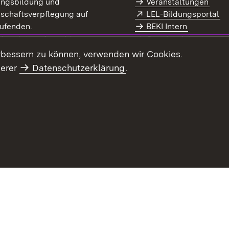
ungsbildung und
Veranstaltungen
Extern:
(Ö
schaftsverpflegung auf
LEL-Bildungsportal
enster)
ufenden.
BEKI Intern
rn:
(Öffnet in neuem Fenster)
 Newsletter-Anmeldung
Coaches Intern
letter-Archiv
Intranet
rbessern zu können, verwenden wir Cookies.
serer
Datenschutzerklärung
.