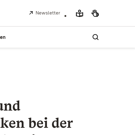
Extern:
Newsletter
(Öffnet in neuem Fenster)
ien
 und
ken bei der