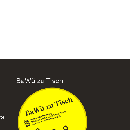
BaWü zu Tisch
tte