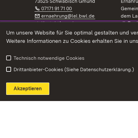
73525 Schwäbisch Gmünd
Ernähr
Telefon:
(Öffnet in neuem Fenster)
07171 91 71 00
Gemein
E-Mail:
(Öffnet in neuem F
ernaehrung@lel.bwl.de
dem La
Exte
Kontaktformular
Zur
Extern:
(Öffnet in neuem Fenster)
LinkedIn
News
Um unsere Website für Sie optimal gestalten und ve
Weitere Informationen zu Cookies erhalten Sie in un
Widerruf
Technisch notwendige Cookies
Drittanbieter-Cookies (Siehe Datenschutzerklärung.)
Akzeptieren