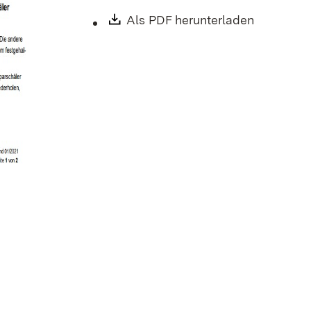
Download:
Als PDF herunterladen
(Öffnet i