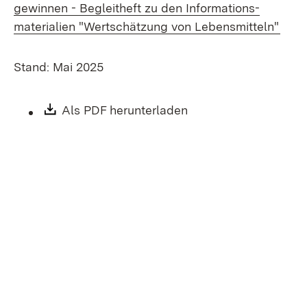
gewinnen - Begleit­heft zu den Informations­
materialien "Wert­schätzung von Leben­smitteln"
Stand: Mai 2025
Download:
Als PDF herunterladen
(Öffnet in neuem Fen