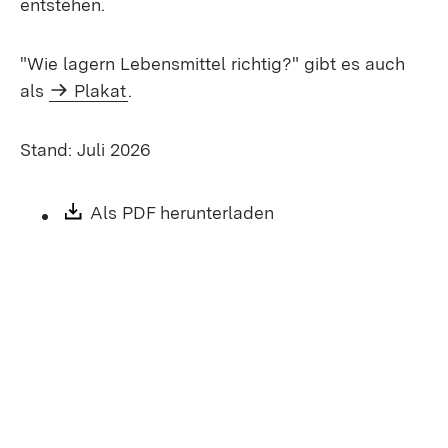
entstehen.
"Wie lagern Lebensmittel richtig?" gibt es auch
als
Plakat
.
Stand: Juli 2026
Download:
Als PDF herunterladen
(Öffnet in neuem Fen