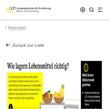
Zum Inhalt springen
Landeszentrum für Ernährung
Baden-Württemberg
Materialien
Zurück zur Liste