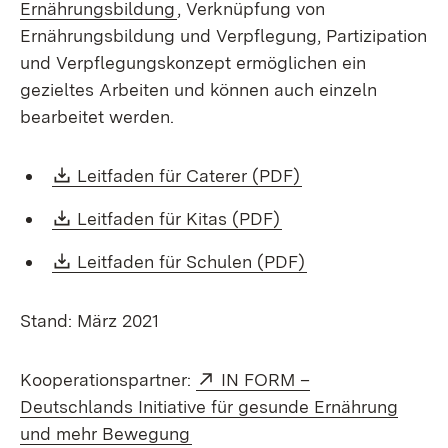
Ernährungsbildung
, Verknüpfung von
Ernährungsbildung und Verpflegung, Partizipation
und Verpflegungskonzept ermöglichen ein
gezieltes Arbeiten und können auch einzeln
bearbeitet werden.
Download:
(Öffnet in neuem 
Leitfaden für Caterer (PDF)
Download:
(Öffnet in neuem Fe
Leitfaden für Kitas (PDF)
Download:
(Öffnet in neuem 
Leitfaden für Schulen (PDF)
Stand: März 2021
Extern:
Kooperationspartner:
IN FORM –
Deutschlands Initiative für gesunde Ernährung
(Öffnet in neuem Fenster)
und mehr Bewegung