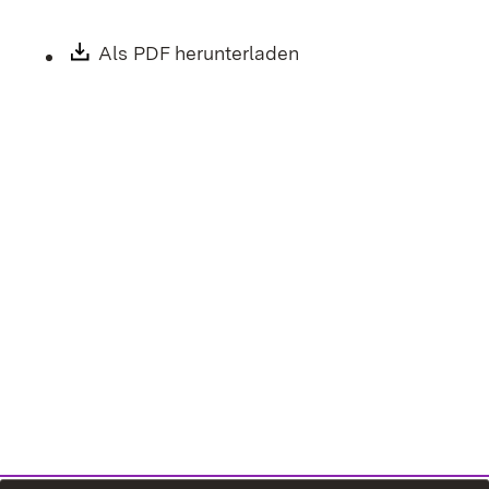
Download:
Als PDF herunterladen
(Öffnet in neuem Fen