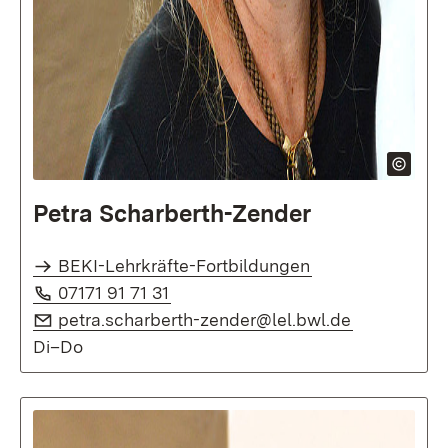
Petra Scharberth-Zender
BEKI-Lehrkräfte-Fortbildungen
Telefon:
(Öffnet in neuem Fenster)
07171 91 71 31
E-Mail:
(Öffnet in 
petra.scharberth-zender@lel.bwl.de
Di–Do