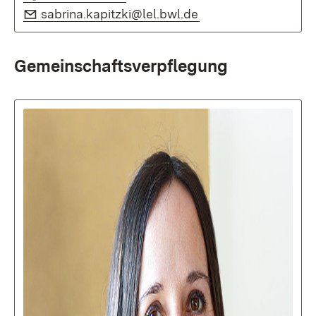
E-Mail:
(Öffnet in neuem Fe
sabrina.kapitzki@lel.bwl.de
Gemeinschaftsverpflegung