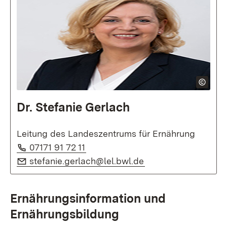
Dr. Stefanie Gerlach
Leitung des Landeszentrums für Ernährung
Telefon:
(Öffnet in neuem Fenster)
07171 91 72 11
E-Mail:
(Öffnet in neuem Fe
stefanie.gerlach@lel.bwl.de
Ernährungsinformation und
Ernährungsbildung