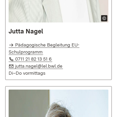
Jutta Nagel
Pädagogische Begleitung EU-
Schulprogramm
Telefon:
(Öffnet in neuem Fenster)
0711 21 82 13 51 6
E-Mail:
(Öffnet in neuem Fenster
jutta.nagel@lel.bwl.de
Di–Do vormittags