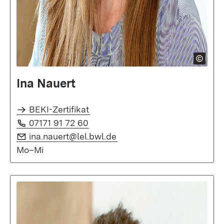
Ina Nauert
BEKI-Zertifikat
Telefon:
(Öffnet in neuem Fenster)
07171 91 72 60
E-Mail:
(Öffnet in neuem Fenster)
ina.nauert@lel.bwl.de
Mo–Mi