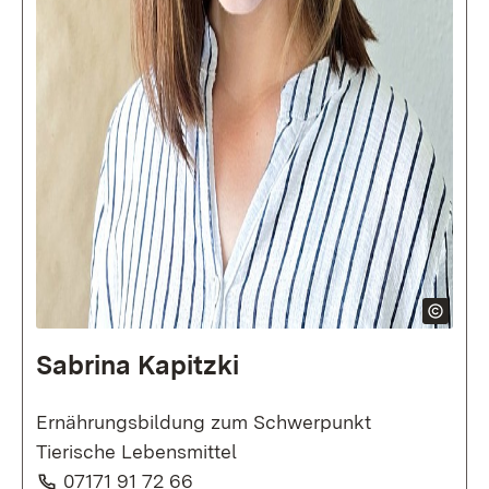
Sabrina Kapitzki
Ernährungsbildung zum Schwerpunkt
Tierische Lebensmittel
Telefon:
(Öffnet in neuem Fenster)
07171 91 72 66