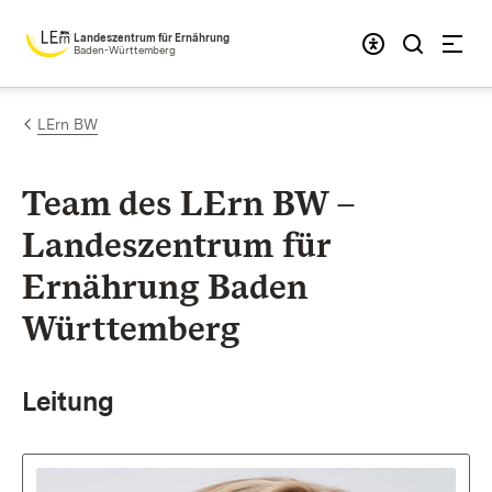
Zum Inhalt springen
Landeszentrum für Ernährung
Baden-Württemberg
LErn BW
Team des LErn BW –
Landeszentrum für
Ernährung Baden
Württemberg
Leitung