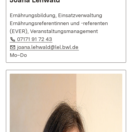
Ernährungsbildung, Einsatzverwaltung
Ernährungsreferentinnen und -referenten
(EVER), Veranstaltungsmanagement
Telefon:
(Öffnet in neuem Fenster)
07171 91 72 43
E-Mail:
(Öffnet in neuem Fens
joana.lehwald@lel.bwl.de
Mo–Do