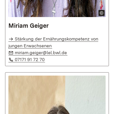
Miriam Geiger
Stärkung der Ernährungskompetenz von
jungen Erwachsenen
E-Mail:
(Öffnet in neuem Fenst
miriam.geiger@lel.bwl.de
Telefon:
(Öffnet in neuem Fenster)
07171 91 72 70