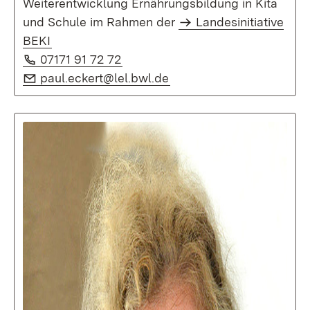
Weiterentwicklung Ernährungsbildung in Kita
und Schule im Rahmen der
Landesinitiative
BEKI
Telefon:
(Öffnet in neuem Fenster)
07171 91 72 72
E-Mail:
(Öffnet in neuem Fenster
paul.eckert@lel.bwl.de