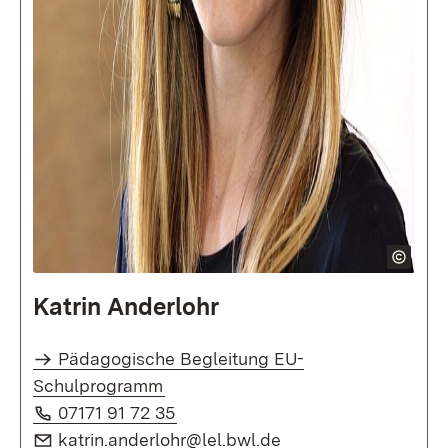
Katrin Anderlohr
Pädagogische Begleitung EU-
Schulprogramm
Telefon:
(Öffnet in neuem Fenster)
07171 91 72 35
E-Mail:
(Öffnet in neuem Fe
katrin.anderlohr@lel.bwl.de