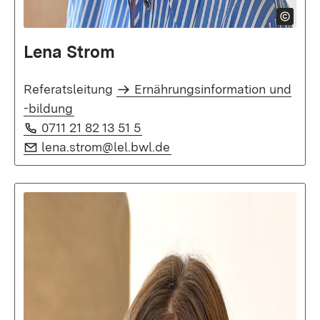
Lena Strom
Referatsleitung
Ernährungsinformation und
-bildung
Telefon:
(Öffnet in neuem Fenster)
0711 21 82 13 51 5
E-Mail:
(Öffnet in neuem Fenster
lena.strom@lel.bwl.de