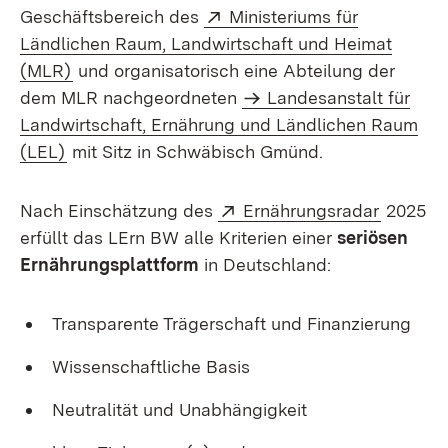
Extern:
Geschäftsbereich des
Ministeriums für
Ländlichen Raum, Landwirtschaft und Heimat
(Öffnet in neuem Fenster)
(MLR)
und organisatorisch eine Abteilung der
dem MLR nachgeordneten
Landesanstalt für
Landwirtschaft, Ernährung und Ländlichen Raum
(LEL)
mit Sitz in Schwäbisch Gmünd.
Extern:
(Öffnet 
Nach Einschätzung des
Ernährungsradar
2025
erfüllt das LErn BW alle Kriterien einer
seriösen
Ernährungsplattform
in Deutschland:
Transparente Trägerschaft und Finanzierung
Wissenschaftliche Basis
Neutralität und Unabhängigkeit