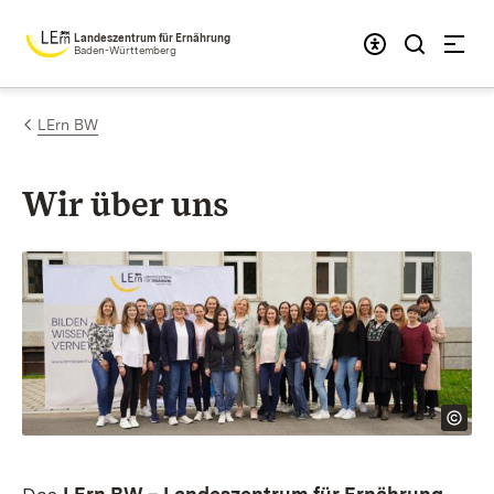
Zum Inhalt springen
Landeszentrum für Ernährung
Baden-Württemberg
LErn BW
Wir über uns