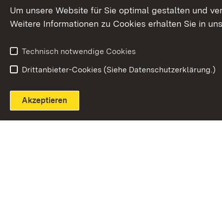
Extern:
(Öffnet in neuem Fenster)
LinkedIn
News
Um unsere Website für Sie optimal gestalten und ve
Weitere Informationen zu Cookies erhalten Sie in un
Widerruf
Technisch notwendige Cookies
Drittanbieter-Cookies (Siehe Datenschutzerklärung.)
Akzeptieren