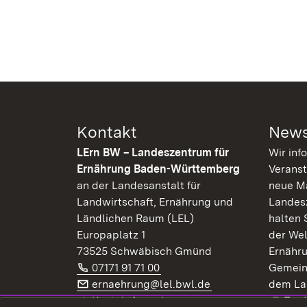
Kontakt
News
LErn BW – Landeszentrum für
Wir inf
Ernährung Baden-Württemberg
Veranst
an der Landesanstalt für
neue Ma
Landwirtschaft, Ernährung und
Landes
Ländlichen Raum (LEL)
halten 
Europaplatz 1
der Wel
73525 Schwäbisch Gmünd
Ernähr
Telefon:
(Öffnet in neuem Fenster)
07171 91 71 00
Gemein
E-Mail:
(Öffnet in neuem F
ernaehrung@lel.bwl.de
dem La
Exte
Kontaktformular
Zur