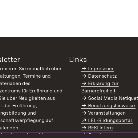
letter
Links
ormieren Sie monatlich über
Impressum
altungen, Termine und
Datenschutz
terialien des
Erklärung zur
zentrums für Ernährung und
Barrierefreiheit
Sie über Neuigkeiten aus
Social Media Netique
t der Ernährung,
Benutzungshinweise
ungsbildung und
Veranstaltungen
Extern:
(Ö
schaftsverpflegung auf
LEL-Bildungsportal
enster)
ufenden.
BEKI Intern
rn:
(Öffnet in neuem Fenster)
 Newsletter-Anmeldung
Coaches Intern