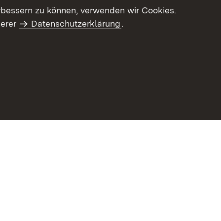
letter-Archiv
Intranet
rbessern zu können, verwenden wir Cookies.
serer
Datenschutzerklärung
.