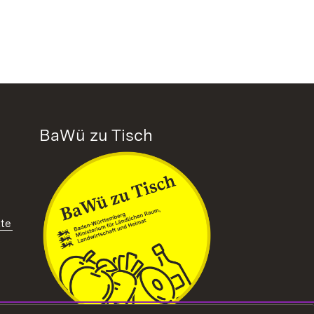
BaWü zu Tisch
tte
ffnet in neuem Fenster)