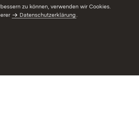
letter-Archiv
Intranet
rbessern zu können, verwenden wir Cookies.
serer
Datenschutzerklärung
.