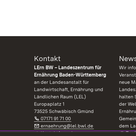
Kontakt
News
LErn BW – Landeszentrum für
Wir inf
Ernährung Baden-Württemberg
Veranst
an der Landesanstalt für
neue Ma
Landwirtschaft, Ernährung und
Landes
Ländlichen Raum (LEL)
halten 
Europaplatz 1
der Wel
73525 Schwäbisch Gmünd
Ernähr
Telefon:
(Öffnet in neuem Fenster)
07171 91 71 00
Gemein
E-Mail:
(Öffnet in neuem F
ernaehrung@lel.bwl.de
dem La
Exte
Kontaktformular
Zur