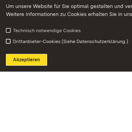
Extern:
(Öffnet in neuem Fenster)
LinkedIn
News
Um unsere Website für Sie optimal gestalten und ve
Weitere Informationen zu Cookies erhalten Sie in un
Widerruf
Technisch notwendige Cookies
Drittanbieter-Cookies (Siehe Datenschutzerklärung.)
Akzeptieren