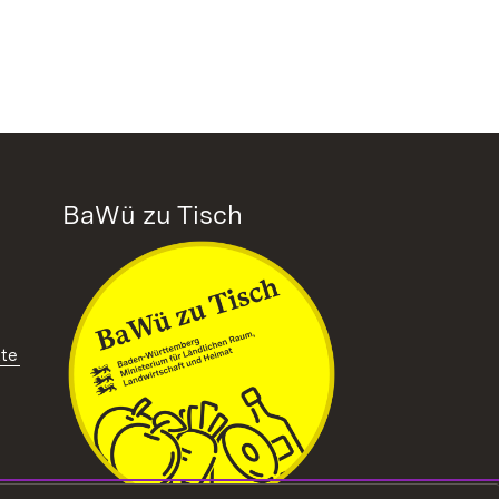
BaWü zu Tisch
tte
ffnet in neuem Fenster)