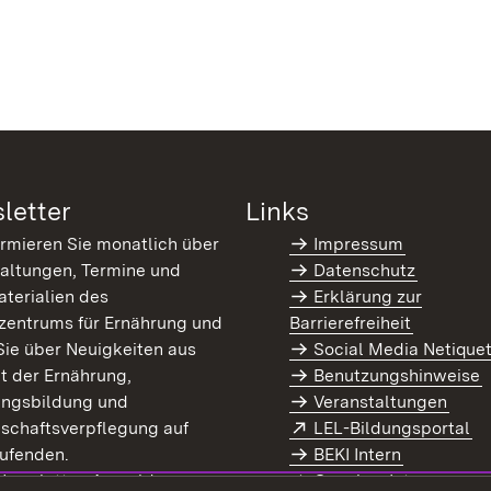
letter
Links
ormieren Sie monatlich über
Impressum
altungen, Termine und
Datenschutz
terialien des
Erklärung zur
zentrums für Ernährung und
Barrierefreiheit
Sie über Neuigkeiten aus
Social Media Netique
t der Ernährung,
Benutzungshinweise
ungsbildung und
Veranstaltungen
Extern:
(Ö
schaftsverpflegung auf
LEL-Bildungsportal
enster)
ufenden.
BEKI Intern
rn:
(Öffnet in neuem Fenster)
 Newsletter-Anmeldung
Coaches Intern