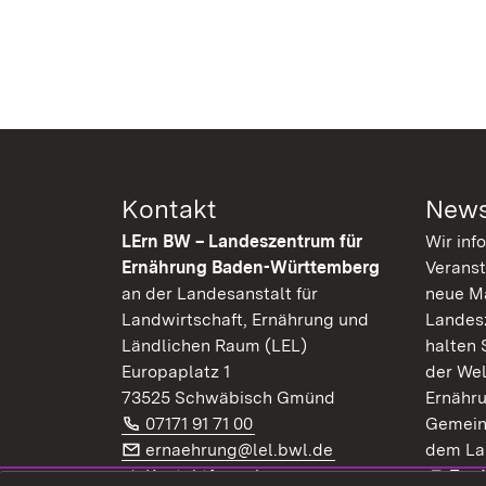
Kontakt
News
LErn BW – Landeszentrum für
Wir inf
Ernährung Baden-Württemberg
Veranst
an der Landesanstalt für
neue Ma
Landwirtschaft, Ernährung und
Landes
Ländlichen Raum (LEL)
halten 
Europaplatz 1
der Wel
73525 Schwäbisch Gmünd
Ernähr
Telefon:
(Öffnet in neuem Fenster)
07171 91 71 00
Gemein
E-Mail:
(Öffnet in neuem F
ernaehrung@lel.bwl.de
dem La
Exte
Kontaktformular
Zur