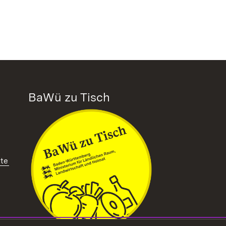
BaWü zu Tisch
tte
ffnet in neuem Fenster)