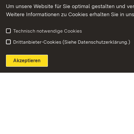
Extern:
(Öffnet in neuem Fenster)
LinkedIn
News
Um unsere Website für Sie optimal gestalten und ve
Weitere Informationen zu Cookies erhalten Sie in un
Widerruf
Technisch notwendige Cookies
Drittanbieter-Cookies (Siehe Datenschutzerklärung.)
Akzeptieren