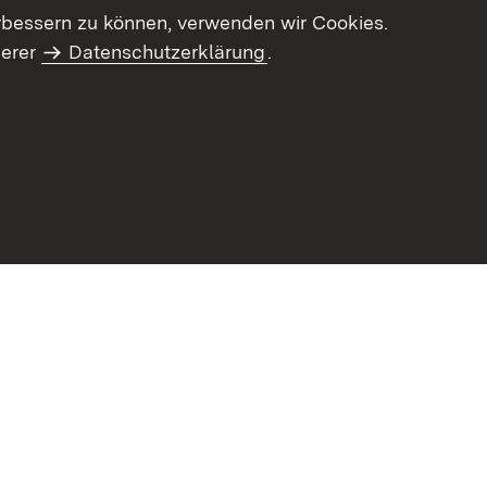
letter-Archiv
Intranet
rbessern zu können, verwenden wir Cookies.
serer
Datenschutzerklärung
.