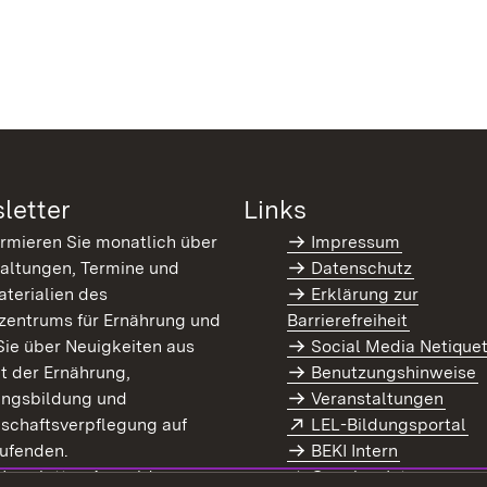
letter
Links
ormieren Sie monatlich über
Impressum
altungen, Termine und
Datenschutz
terialien des
Erklärung zur
zentrums für Ernährung und
Barrierefreiheit
Sie über Neuigkeiten aus
Social Media Netique
t der Ernährung,
Benutzungshinweise
ungsbildung und
Veranstaltungen
Extern:
(Ö
schaftsverpflegung auf
LEL-Bildungsportal
enster)
ufenden.
BEKI Intern
rn:
(Öffnet in neuem Fenster)
 Newsletter-Anmeldung
Coaches Intern