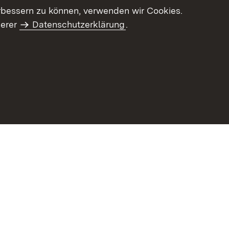
letter-Archiv
Intranet
rbessern zu können, verwenden wir Cookies.
serer
Datenschutzerklärung
.