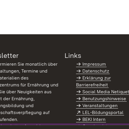
letter
Links
ormieren Sie monatlich über
Impressum
altungen, Termine und
Datenschutz
terialien des
Erklärung zur
zentrums für Ernährung und
Barrierefreiheit
Sie über Neuigkeiten aus
Social Media Netique
t der Ernährung,
Benutzungshinweise
ungsbildung und
Veranstaltungen
Extern:
(Ö
schaftsverpflegung auf
LEL-Bildungsportal
enster)
ufenden.
BEKI Intern
rn:
(Öffnet in neuem Fenster)
 Newsletter-Anmeldung
Coaches Intern