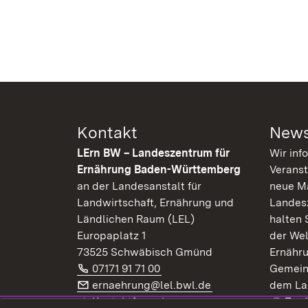
Kontakt
News
LErn BW – Landeszentrum für
Wir inf
Ernährung Baden-Württemberg
Veranst
an der Landesanstalt für
neue Ma
Landwirtschaft, Ernährung und
Landes
Ländlichen Raum (LEL)
halten 
Europaplatz 1
der Wel
73525 Schwäbisch Gmünd
Ernähr
Telefon:
(Öffnet in neuem Fenster)
07171 91 71 00
Gemein
E-Mail:
(Öffnet in neuem F
ernaehrung@lel.bwl.de
dem La
Exte
Kontaktformular
Zur