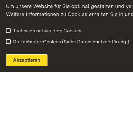
Extern:
(Öffnet in neuem Fenster)
LinkedIn
News
Um unsere Website für Sie optimal gestalten und ve
Weitere Informationen zu Cookies erhalten Sie in un
Widerruf
Technisch notwendige Cookies
Drittanbieter-Cookies (Siehe Datenschutzerklärung.)
Akzeptieren