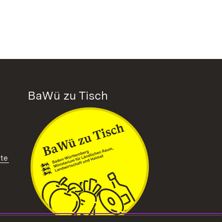
BaWü zu Tisch
tte
ffnet in neuem Fenster)