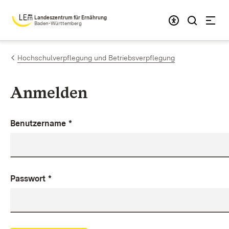
Zum Inhalt springen
Landeszentrum für Ernährung
Baden-Württemberg
Hochschulverpflegung und Betriebsverpflegung
Anmelden
Benutzername
*
Passwort
*