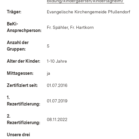
bildung/kindergaerten/kindertagheim/
(Öffnet
Träger:
Evangelische Kirchengemeide Pfullendorf
BeKi-
Fr. Spähler, Fr. Hartkorn
Ansprechperson:
Anzahl der
5
Gruppen:
Alter der Kinder:
1-10 Jahre
Mittagessen:
ja
Zertifiziert seit:
01.07.2016
1.
01.07.2019
Rezertifizierung:
2.
08.11.2022
Rezertifizierung:
Unsere drei