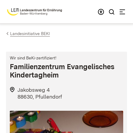
Zum Inhalt springen
Landeszentrum für Ernährung
Baden-Württemberg
Landesinitiative BEKI
Wir sind BeKi-zertifiziert!
Familienzentrum Evangelisches
Kindertagheim
Jakobsweg 4
88630, Pfullendorf