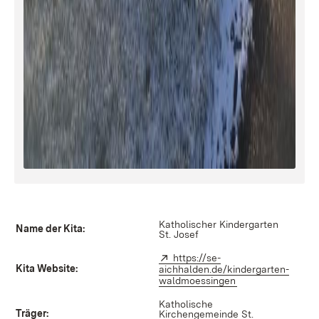
Katholischer Kindergarten
Name der Kita:
St. Josef
Extern:
https://se-
Kita Website:
aichhalden.de/kindergarten-
waldmoessingen
(Öffnet in neuem 
Katholische
Träger:
Kirchengemeinde St.