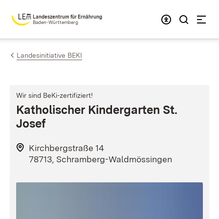
Zum Inhalt springen
Landeszentrum für Ernährung
Baden-Württemberg
Landesinitiative BEKI
Wir sind BeKi-zertifiziert!
Katholischer Kindergarten St.
Josef
Kirchbergstraße 14
78713, Schramberg-Waldmössingen