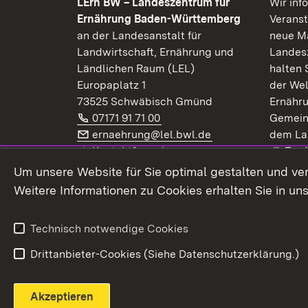
LErn BW – Landeszentrum für
Wir inf
Ernährung Baden-Württemberg
Veranst
an der Landesanstalt für
neue Ma
Landwirtschaft, Ernährung und
Landes
Ländlichen Raum (LEL)
halten 
Europaplatz 1
der Wel
73525 Schwäbisch Gmünd
Ernähr
Telefon:
(Öffnet in neuem Fenster)
07171 91 71 00
Gemein
E-Mail:
(Öffnet in neuem F
ernaehrung@lel.bwl.de
dem La
Exte
Kontaktformular
Zur
Extern:
(Öffnet in neuem Fenster)
LinkedIn
News
Um unsere Website für Sie optimal gestalten und ve
Weitere Informationen zu Cookies erhalten Sie in un
Widerruf
Technisch notwendige Cookies
Drittanbieter-Cookies (Siehe Datenschutzerklärung.)
Akzeptieren