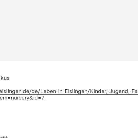
ikus
eislingen.de/de/Leben-in-Eislingen/Kinder,-Jugend,-F
tem=nursery&id=7
(Öffnet in neuem Fenster)
ritt