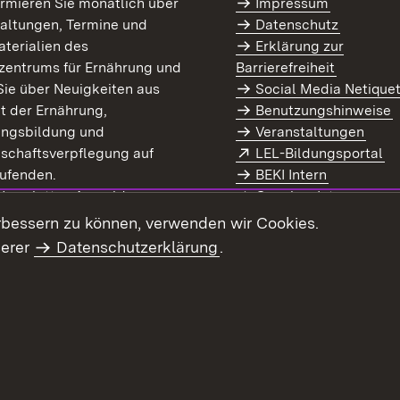
ormieren Sie monatlich über
Impressum
altungen, Termine und
Datenschutz
terialien des
Erklärung zur
zentrums für Ernährung und
Barrierefreiheit
Sie über Neuigkeiten aus
Social Media Netique
t der Ernährung,
Benutzungshinweise
ungsbildung und
Veranstaltungen
Extern:
(Ö
schaftsverpflegung auf
LEL-Bildungsportal
enster)
ufenden.
BEKI Intern
rn:
(Öffnet in neuem Fenster)
 Newsletter-Anmeldung
Coaches Intern
letter-Archiv
Intranet
rbessern zu können, verwenden wir Cookies.
serer
Datenschutzerklärung
.