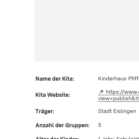
Kinderhaus Pfiff
Name der Kita:
Extern:
https://www.
Kita Website:
view=publish&i
Stadt Eislingen
Träger:
5
Anzahl der Gruppen:
1 Jahr- Schuleint