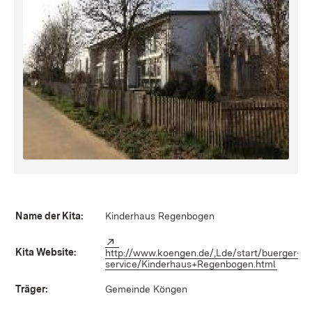
Name der Kita:
Kinderhaus Regenbogen
Extern:
Kita Website:
http://www.koengen.de/,Lde/start/buerger-
service/Kinderhaus+Regenbogen.html
(Öffnet
Träger:
Gemeinde Köngen