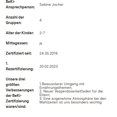
BeKi-
Sabine Jocher
Ansprechperson:
Anzahl der
4
Gruppen:
Alter der Kinder:
2-7
Mittagessen:
ja
Zertifiziert seit:
24.05.2019
1.
20.02.2023
Rezertifizierung:
Unsere drei
1.Bewussterer Umgang mit
größten
Ernährungsthemen;
Verbesserungen
2. Neuer Vesperdosenleitfaden für die
Eltern;
der BeKi-
3. Eine angenehme Atmosphäre bei den
Zertifizierung
Mahlzeiten ist uns besonders wichtig
waren/sind: