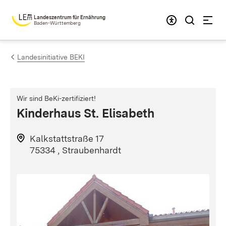
Zum Inhalt springen
Landeszentrum für Ernährung
Baden-Württemberg
Landesinitiative BEKI
Wir sind BeKi-zertifiziert!
Kinderhaus St. Elisabeth
Kalkstattstraße 17
75334 , Straubenhardt