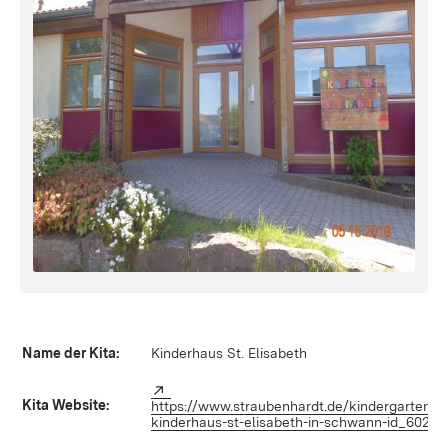
Name der Kita:
Kinderhaus St. Elisabeth
Extern:
Kita Website:
https://www.straubenhardt.de/kindergarten/k
kinderhaus-st-elisabeth-in-schwann-id_602/
(