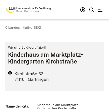
Zum Inhalt springen
Landeszentrum für Ernährung
Baden-Württemberg
Landesinitiative BEKI
Wir sind BeKi-zertifiziert!
Kinderhaus am Marktplatz-
Kindergarten Kirchstraße
Kirchstraße 33
71116 , Gärtringen
Kinderhaus am Marktplatz-
Name der Kita:
Kindergarten Kirchstraße