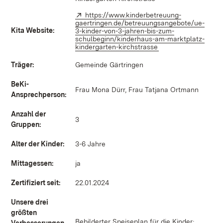
Extern:
https://www.kinderbetreuung-
gaertringen.de/betreuungsangebote/ue-
Kita Website:
3-kinder-von-3-jahren-bis-zum-
schulbeginn/kinderhaus-am-marktplatz-
kindergarten-kirchstrasse
(Öffnet in neuem Fe
Träger:
Gemeinde Gärtringen
BeKi-
Frau Mona Dürr, Frau Tatjana Ortmann
Ansprechperson:
Anzahl der
3
Gruppen:
Alter der Kinder:
3-6 Jahre
Mittagessen:
ja
Zertifiziert seit:
22.01.2024
Unsere drei
größten
Bebilderter Speiseplan für die Kinder;