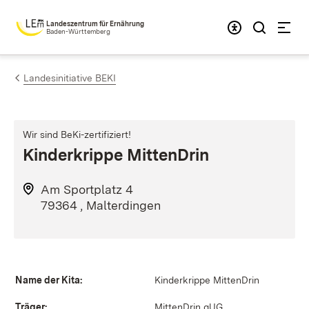
Zum Inhalt springen
Landeszentrum für Ernährung
Baden-Württemberg
Landesinitiative BEKI
Wir sind BeKi-zertifiziert!
Kinderkrippe MittenDrin
Am Sportplatz 4
79364 , Malterdingen
Name der Kita:
Kinderkrippe MittenDrin
Träger:
MittenDrin gUG