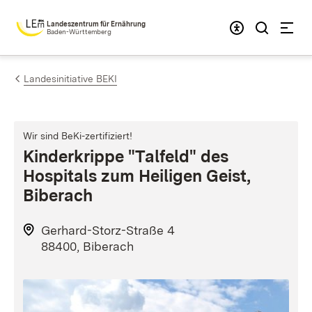
Zum Inhalt springen
Landeszentrum für Ernährung
Baden-Württemberg
Landesinitiative BEKI
Wir sind BeKi-zertifiziert!
Kinderkrippe "Talfeld" des
Hospitals zum Heiligen Geist,
Biberach
Gerhard-Storz-Straße 4
88400, Biberach