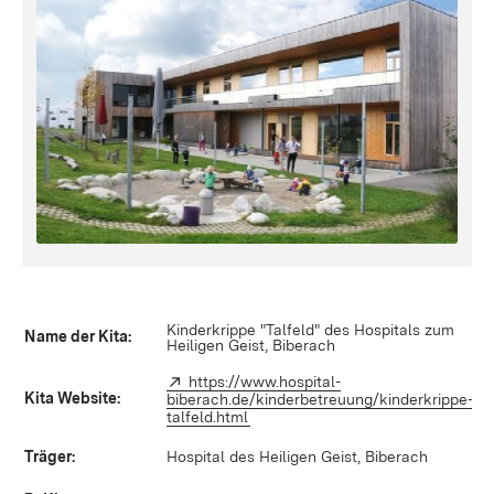
Kinderkrippe "Talfeld" des Hospitals zum
Name der Kita:
Heiligen Geist, Biberach
Extern:
https://www.hospital-
Kita Website:
biberach.de/kinderbetreuung/kinderkrippe-
talfeld.html
(Öffnet in neuem Fenster)
Träger:
Hospital des Heiligen Geist, Biberach