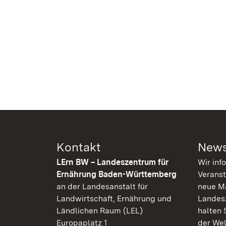
Kontakt
News
LErn BW – Landeszentrum für
Wir inf
Ernährung Baden-Württemberg
Veranst
an der Landesanstalt für
neue Ma
Landwirtschaft, Ernährung und
Landes
Ländlichen Raum (LEL)
halten 
Europaplatz 1
der Wel