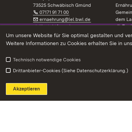
73525 Schwäbisch Gmünd
Ernähr
Telefon:
(Öffnet in neuem Fenster)
07171 91 71 00
Gemein
E-Mail:
(Öffnet in neuem F
ernaehrung@lel.bwl.de
dem La
Exte
Kontaktformular
Zur
Extern:
(Öffnet in neuem Fenster)
LinkedIn
News
Um unsere Website für Sie optimal gestalten und ve
Weitere Informationen zu Cookies erhalten Sie in un
Widerruf
Technisch notwendige Cookies
Drittanbieter-Cookies (Siehe Datenschutzerklärung.)
Akzeptieren