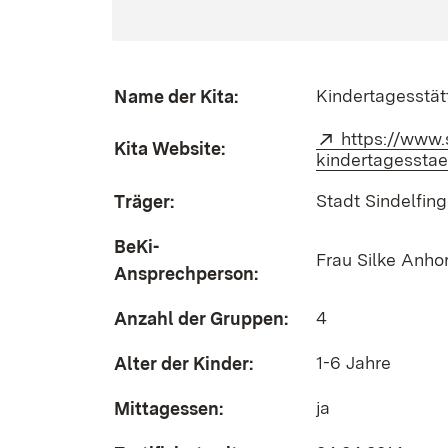
Kindertagesstä
Name der Kita:
Extern:
https://www.
Kita Website:
kindertagessta
Stadt Sindelfin
Träger:
BeKi-
Frau Silke Anho
Ansprechperson:
4
Anzahl der Gruppen:
1-6 Jahre
Alter der Kinder:
ja
Mittagessen: