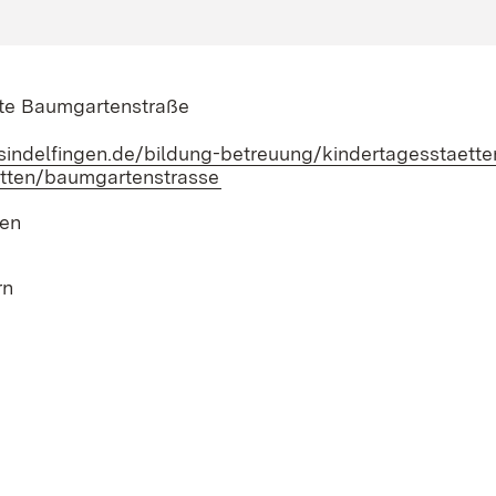
tte Baumgartenstraße
sindelfingen.de/bildung-betreuung/kindertagesstaette
etten/baumgartenstrasse
(Öffnet in neuem Fenster)
gen
rn