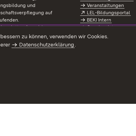
ungsbildung und
Veranstaltungen
Extern:
(Ö
schaftsverpflegung auf
LEL-Bildungsportal
enster)
ufenden.
BEKI Intern
rn:
(Öffnet in neuem Fenster)
 Newsletter-Anmeldung
Coaches Intern
letter-Archiv
Intranet
rbessern zu können, verwenden wir Cookies.
serer
Datenschutzerklärung
.