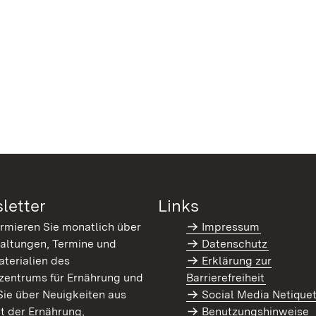
letter
Links
ormieren Sie monatlich über
Impressum
altungen, Termine und
Datenschutz
terialien des
Erklärung zur
zentrums für Ernährung und
Barrierefreiheit
Sie über Neuigkeiten aus
Social Media Netique
t der Ernährung,
Benutzungshinweise