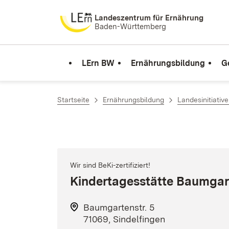
Zum Inhalt springen
Landeszentrum für Ernährung
Baden-Württemberg
LErn BW
Ernährungsbildung
G
Startseite
Ernährungsbildung
Landesinitiativ
Wir sind BeKi-zertifiziert!
Kindertagesstätte Baumgar
Baumgartenstr. 5
71069, Sindelfingen