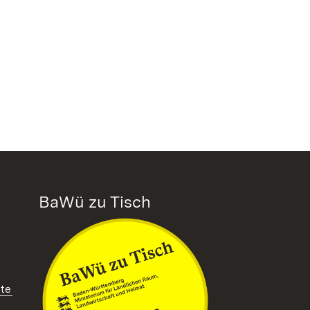
BaWü zu Tisch
tte